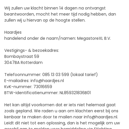
Wij zullen uw klacht binnen 14 dagen na ontvangst
beantwoorden, mocht het meer tijd nodig hebben, dan
zullen wij u hiervan op de hoogte stellen.
Haardjes
handelend onder de naam/namen: MegastoreXL B.V.
Vestigings- & bezoekadres:
Bombaystraat 59
3047BA Rotterdam
Telefoonnummer: 085 13 03 599 (lokaal tarief)
E-mailadres: info@haardjes.nl
KvK-nummer: 73016659
BTW-identificatienummer: NL859321836B01
Het kan altijd voorkomen dat er iets niet helemaal gaat
zoals gepland. We raden u aan om klachten eerst bij ons
kenbaar te maken door te mailen naar info@haardjes.nl.
Leidt dit niet tot een oplossing, dan is het mogelijk om uw
geschil aan te melden voor bemiddeling via Stichting