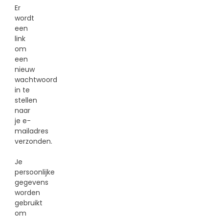
Er
wordt
een
link
om
een
nieuw
wachtwoord
in te
stellen
naar
je e-
mailadres
verzonden.
Je
persoonlijke
gegevens
worden
gebruikt
om