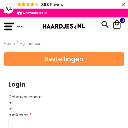
×
393
Reviews
8,4
Skip
0
to
menu
content
Home
/ Mijn account
Bestellingen
Login
Gebruikersnaam
of
e-
mailadres
*