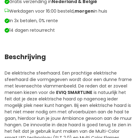
Gratis verzending in
Nederland & België
inch
–
Werkdagen voor 16:00 besteld,
morgen
in huis
128
In 3x betalen, 0% rente
cm
aantal
14 dagen retourrecht
Beschrijving
De elektrische sfeerhaard. Een prachtige elektrische
sfeerhaard die vormgegeven wordt door een dunne frame
met levensechte vlammenbeeld. De reden dat er zoveel
mensen kiezen voor de
EVIQ SMARTLINE
is natuurlijk het
feit dat je deze elektrische haard op nagenoeg ieder
mogelijk plek neer kunt hangen. Bij een elektrische haard is
het niet meer nodig om met afvoerbuizen aan de haal te
gaan, hierdoor kun je jouw Ambiance gewoon aan de muur
hangen. De innovatie in deze haard is goed terug te zien in
het feit dat je gebruik kunt maken van de Multi-Color
smart LED technology (SLT 2.0) en Multi Color Flames