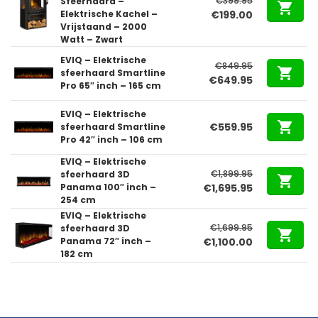
€
399.95
Sfeerhaard –
Oorspronkelijke
Huidige
Elektrische Kachel –
€
199.00
Vrijstaand – 2000
prijs
prijs
Watt – Zwart
was:
is:
€399.95.
€199.00.
EVIQ – Elektrische
€
849.95
sfeerhaard Smartline
Oorspronkelijke
Huidige
€
649.95
Pro 65″ inch – 165 cm
prijs
prijs
was:
is:
EVIQ – Elektrische
€849.95.
€649.95.
€
559.95
sfeerhaard Smartline
Pro 42″ inch – 106 cm
EVIQ – Elektrische
€
1,899.95
sfeerhaard 3D
Oorspronkelijke
Huidige
Panama 100″ inch –
€
1,695.95
254 cm
prijs
prijs
EVIQ – Elektrische
was:
is:
€
1,699.95
sfeerhaard 3D
€1,899.95.
€1,695.95.
Oorspronkelijke
Huidige
Panama 72″ inch –
€
1,100.00
182 cm
prijs
prijs
was:
is:
€1,699.95.
€1,100.00.