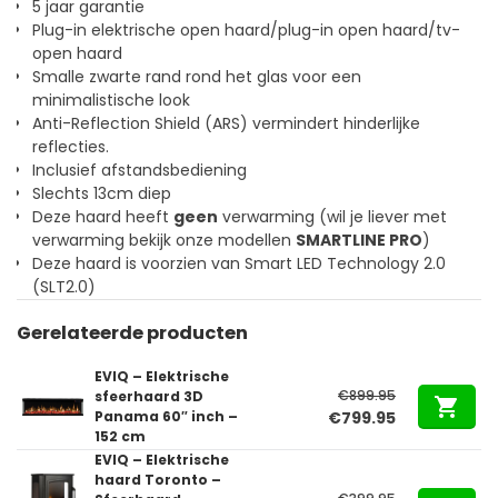
5 jaar garantie
Plug-in elektrische open haard/plug-in open haard/tv-
open haard
Smalle zwarte rand rond het glas voor een
minimalistische look
Anti-Reflection Shield (ARS) vermindert hinderlijke
reflecties.
Inclusief afstandsbediening
Slechts 13cm diep
Deze haard heeft
geen
verwarming (wil je liever met
verwarming bekijk onze modellen
SMARTLINE PRO
)
Deze haard is voorzien van Smart LED Technology 2.0
(SLT2.0)
Gerelateerde producten
EVIQ – Elektrische
€
899.95
sfeerhaard 3D
Oorspronkelijke
Huidige
Panama 60″ inch –
€
799.95
152 cm
prijs
prijs
EVIQ – Elektrische
was:
is:
haard Toronto –
€899.95.
€799.95.