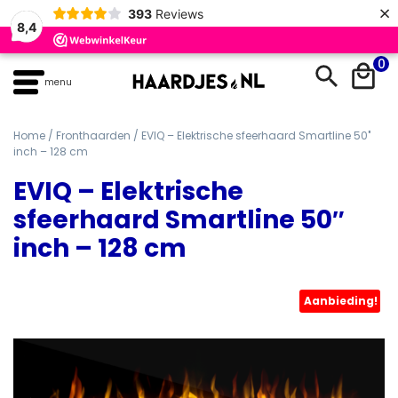
×
393
Reviews
8,4
Skip
0
to
menu
content
Home
/
Fronthaarden
/ EVIQ – Elektrische sfeerhaard Smartline 50″
inch – 128 cm
EVIQ – Elektrische
sfeerhaard Smartline 50″
inch – 128 cm
Aanbieding!