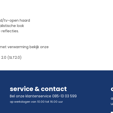
ard/tv-open haard
listische look
 reflecties.
 met verwarming bekijk onze
2.0 (SLT2.0)
service & contact
Bel onze klantenservice 085-13 03 599
a
op werkdagen van 10.00 tot 16.00 uur
u