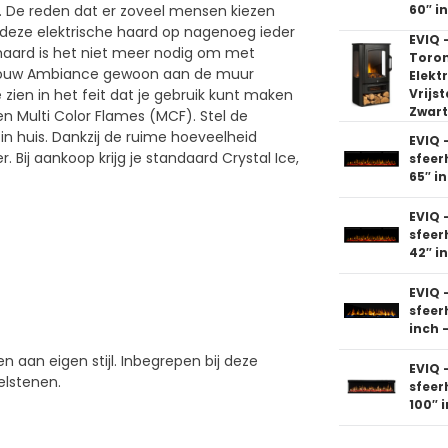
60″ i
De reden dat er zoveel mensen kiezen
je deze elektrische haard op nagenoeg ieder
EVIQ 
e haard is het niet meer nodig om met
Toron
e jouw Ambiance gewoon aan de muur
Elekt
Vrijs
 zien in het feit dat je gebruik kunt maken
Zwart
en Multi Color Flames (MCF). Stel de
 in huis. Dankzij de ruime hoeveelheid
EVIQ 
 Bij aankoop krijg je standaard Crystal Ice,
sfeer
65″ i
EVIQ 
sfeer
42″ i
EVIQ 
sfeer
inch 
 aan eigen stijl. Inbegrepen bij deze
EVIQ 
zelstenen.
sfee
100″ 