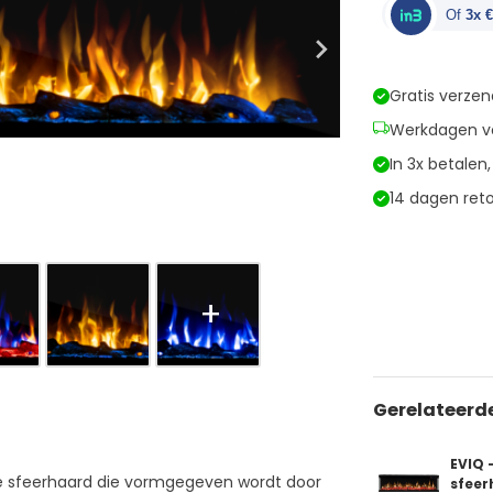
Elektrische
Of
3x 
sfeerhaard
Smartline
60"
Gratis verzen
inch
-
Werkdagen vo
152
In 3x betalen
cm
aantal
14 dagen ret
Gerelateerd
EVIQ 
che sfeerhaard die vormgegeven wordt door
sfee