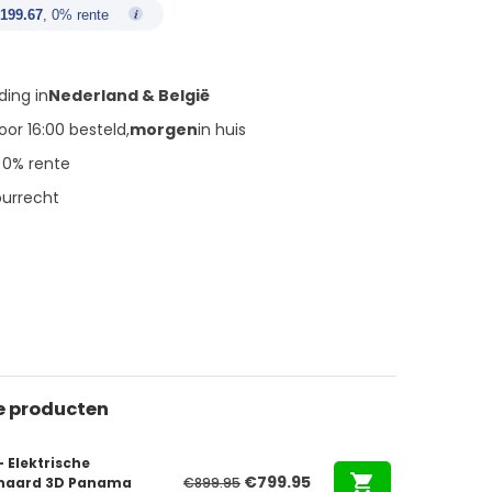
€199.67
, 0% rente
ding in
Nederland & België
or 16:00 besteld,
morgen
in huis
, 0% rente
ourrecht
e producten
– Elektrische
Oorspronkelijke
Huidige
€
799.95
rhaard 3D Panama
€
899.95