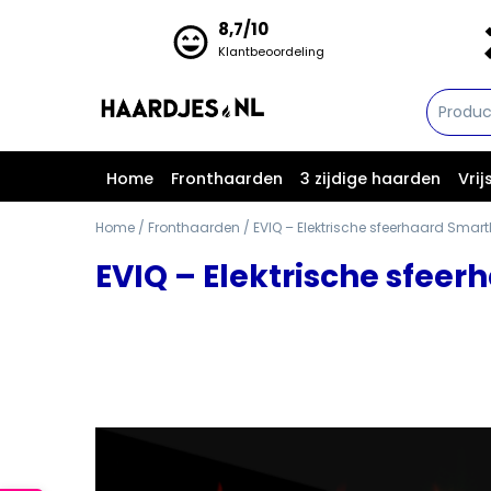
Skip
8,7/10
to
Klantbeoordeling
content
Home
Fronthaarden
3 zijdige haarden
Vri
Home
/
Fronthaarden
/ EVIQ – Elektrische sfeerhaard Smart
EVIQ – Elektrische sfeer