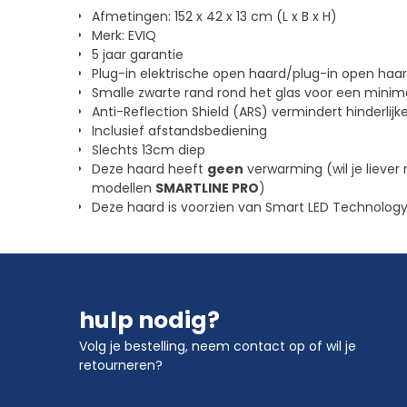
Afmetingen: 152 x 42 x 13 cm (L x B x H)
Merk: EVIQ
5 jaar garantie
Plug-in elektrische open haard/plug-in open ha
Smalle zwarte rand rond het glas voor een minima
Anti-Reflection Shield (ARS) vermindert hinderlijke
Inclusief afstandsbediening
Slechts 13cm diep
Deze haard heeft
geen
verwarming (wil je liever
modellen
SMARTLINE PRO
)
Deze haard is voorzien van Smart LED Technology 
hulp nodig?
Volg je bestelling
,
neem contact op
of wil je
retourneren?