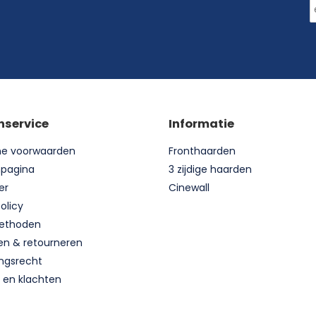
nservice
Informatie
e voorwaarden
Fronthaarden
npagina
3 zijdige haarden
er
Cinewall
olicy
ethoden
en & retourneren
ngsrecht
 en klachten