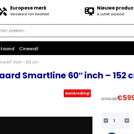
Europese merk
Nieuwe produc
Verzekerd van kwaliteit
& outlet aanbod
'
.
__(
'Search
jstaand
Cinewall
for:',
'woocommerce'
line 60″ inch – 152 cm
)
.
haard Smartline 60″ inch – 152 
'
Aanbieding!
Oorspronk
Huidige
€
59
€
799.95
prijs
prijs
was:
is:
EVIQ
€799.95.
€599.00.
-