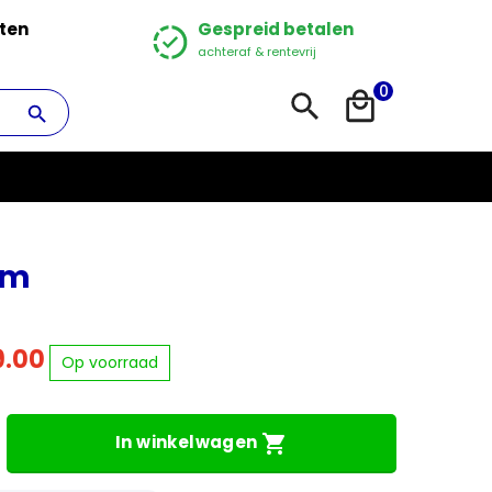
ten
Gespreid betalen
achteraf & rentevrij
0
cm
elijke
9.00
Op voorraad
In winkelwagen